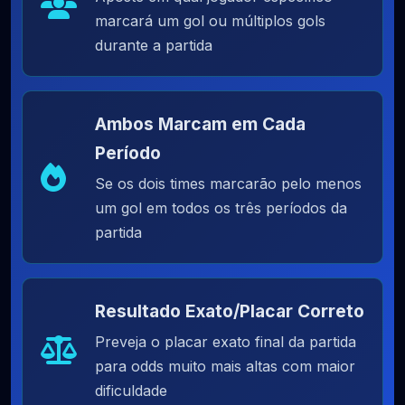
marcará um gol ou múltiplos gols
durante a partida
Ambos Marcam em Cada
Período
Se os dois times marcarão pelo menos
um gol em todos os três períodos da
partida
Resultado Exato/Placar Correto
Preveja o placar exato final da partida
para odds muito mais altas com maior
dificuldade