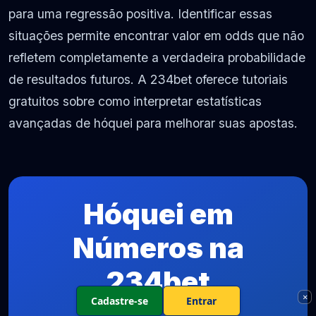
para uma regressão positiva. Identificar essas
situações permite encontrar valor em odds que não
refletem completamente a verdadeira probabilidade
de resultados futuros. A 234bet oferece tutoriais
gratuitos sobre como interpretar estatísticas
avançadas de hóquei para melhorar suas apostas.
Hóquei em
Números na
234bet
×
Cadastre-se
Entrar