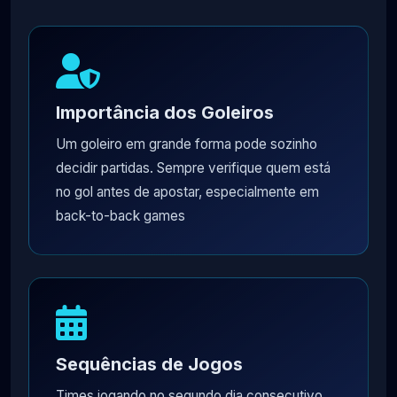
Importância dos Goleiros
Um goleiro em grande forma pode sozinho
decidir partidas. Sempre verifique quem está
no gol antes de apostar, especialmente em
back-to-back games
Sequências de Jogos
Times jogando no segundo dia consecutivo