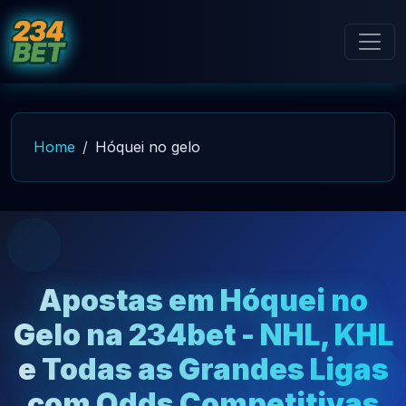
Home
Hóquei no gelo
Apostas em Hóquei no
Gelo na 234bet - NHL, KHL
e Todas as Grandes Ligas
com Odds Competitivas