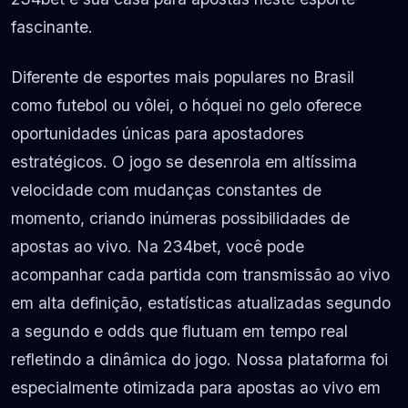
fascinante.
Diferente de esportes mais populares no Brasil
como futebol ou vôlei, o hóquei no gelo oferece
oportunidades únicas para apostadores
estratégicos. O jogo se desenrola em altíssima
velocidade com mudanças constantes de
momento, criando inúmeras possibilidades de
apostas ao vivo. Na 234bet, você pode
acompanhar cada partida com transmissão ao vivo
em alta definição, estatísticas atualizadas segundo
a segundo e odds que flutuam em tempo real
refletindo a dinâmica do jogo. Nossa plataforma foi
especialmente otimizada para apostas ao vivo em