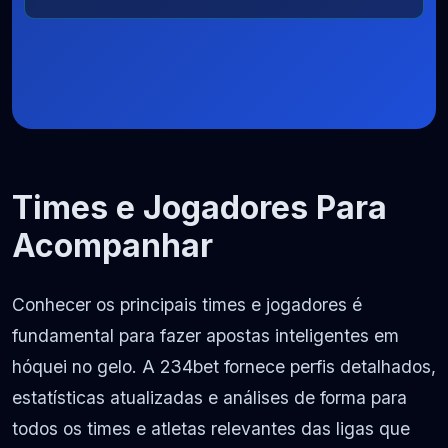
Times e Jogadores Para
Acompanhar
Conhecer os principais times e jogadores é
fundamental para fazer apostas inteligentes em
hóquei no gelo. A 234bet fornece perfis detalhados,
estatísticas atualizadas e análises de forma para
todos os times e atletas relevantes das ligas que