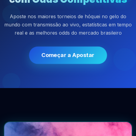
Aposte nos maiores torneios de hóquei no gelo do
mundo com transmissão ao vivo, estatísticas em tempo
real e as melhores odds do mercado brasileiro
Começar a Apostar