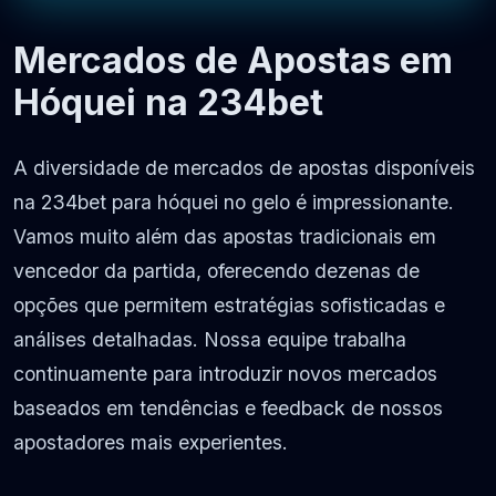
Mercados de Apostas em
Hóquei na 234bet
A diversidade de mercados de apostas disponíveis
na 234bet para hóquei no gelo é impressionante.
Vamos muito além das apostas tradicionais em
vencedor da partida, oferecendo dezenas de
opções que permitem estratégias sofisticadas e
análises detalhadas. Nossa equipe trabalha
continuamente para introduzir novos mercados
baseados em tendências e feedback de nossos
apostadores mais experientes.