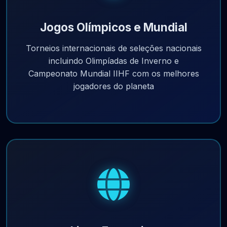
Jogos Olímpicos e Mundial
Torneios internacionais de seleções nacionais
incluindo Olimpíadas de Inverno e
Campeonato Mundial IIHF com os melhores
jogadores do planeta