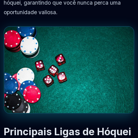
hóquei, garantindo que você nunca perca uma
oportunidade valiosa.
Principais Ligas de Hóquei