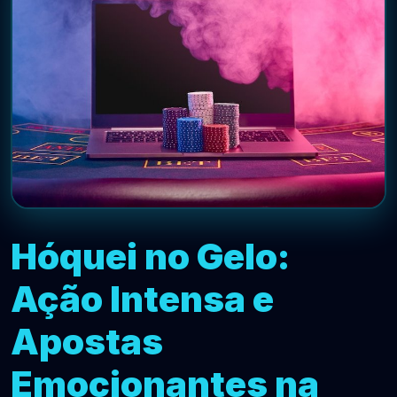
Hóquei no Gelo:
Ação Intensa e
Apostas
Emocionantes na