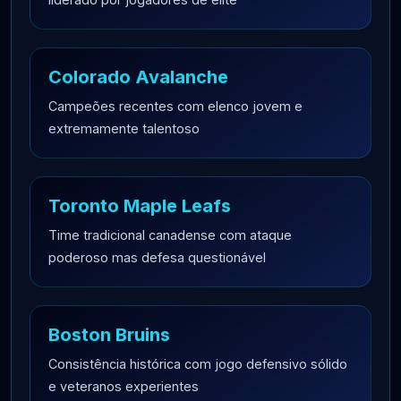
Colorado Avalanche
Campeões recentes com elenco jovem e
extremamente talentoso
Toronto Maple Leafs
Time tradicional canadense com ataque
poderoso mas defesa questionável
Boston Bruins
Consistência histórica com jogo defensivo sólido
e veteranos experientes