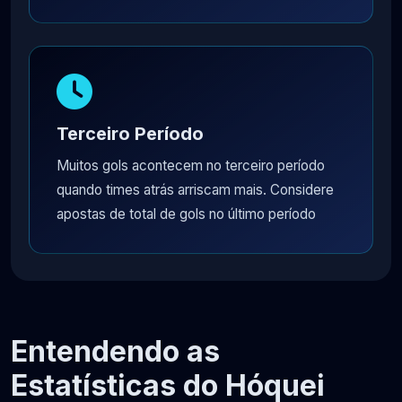
Terceiro Período
Muitos gols acontecem no terceiro período
quando times atrás arriscam mais. Considere
apostas de total de gols no último período
Entendendo as
Estatísticas do Hóquei